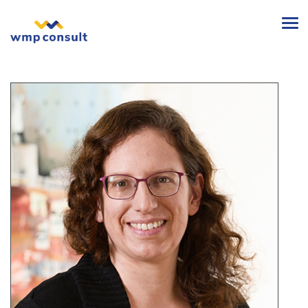
wmp
consult
-