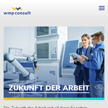
Intro
wmp
consult
-
ZUKUNFT DER ARBEIT
Die Zukunft der Arbeit mit all ihren Facetten